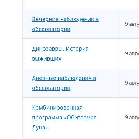
Вечерние наблюдения в
9 авг
обсерватории
Динозавры. История
9 авг
выживших
Дневные наблюдения в
9 авг
обсерватории
Комбинированная
программа «Обитаемая
9 авг
Луна»