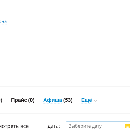
она
0)
Прайс
(0)
Афиша
(53)
Ещё
дата:
отреть все