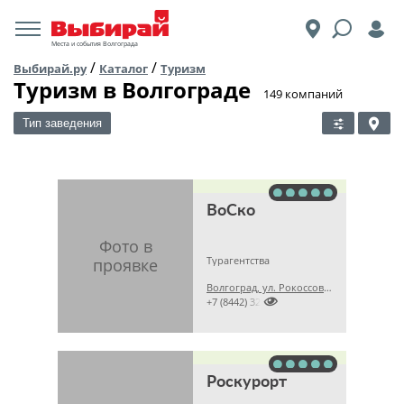
Места и события Волгограда
/
/
Выбирай.ру
Каталог
Туризм
Туризм в Волгограде
​149 компаний
Тип заведения
ВоСко
Турагентства
Волгоград, ул. Рокоссовского, д. 24а

+7 (8442) 328041
Роскурорт