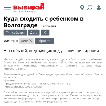
Места и события Волгограда
Куда сходить с ребенком в
Волгограде
​0 событий
Тип события
Дата
Фильтры:
Дети
Сбросить
×
Нет событий, подходящих под условия фильтрации
Многих людей интересует вопрос, куда сходить в Волгограде с ребенком.
Ответ на него вы найдете на нашем сайте. Мы предлагаем точную,
актуальную, подробную информацию о событиях, которые будут
интересны детям.
Развлечения для детей в Волгограде чрезвычайно разнообразны. Это, в
частности:
-фильмы;
-представления в театрах — сказки, мюзиклы и т. д.;
-интерактивные шоу и квесты.
С нашей помощью вы узнаете, куда пойти с детьми различного возраста, от
самых маленьких до тех, кто уже учится в школе. Также мы предоставляем
не только информацию о платных мероприятиях, но и ответ на вопрос,
куда сходить с ребенком в Волгограде бесплатно.