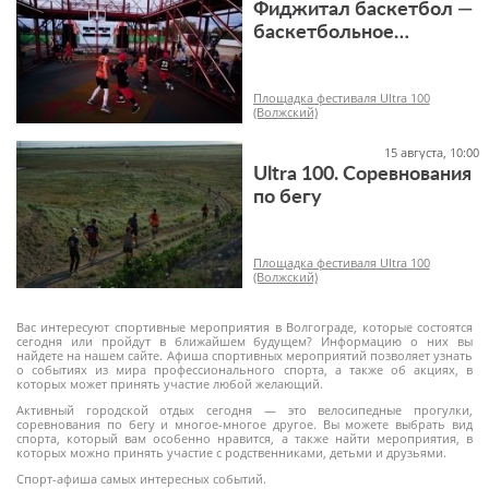
Фиджитал баскетбол —
баскетбольное
двоеборье на Ultra100
-1+
Площадка фестиваля Ultra 100
(Волжский)
15 августа, 10:00
Ultra 100. Соревнования
по бегу
6+
Площадка фестиваля Ultra 100
(Волжский)
Вас интересуют спортивные мероприятия в Волгограде, которые состоятся
сегодня или пройдут в ближайшем будущем? Информацию о них вы
найдете на нашем сайте. Афиша спортивных мероприятий позволяет узнать
о событиях из мира профессионального спорта, а также об акциях, в
которых может принять участие любой желающий.
12+
Активный городской отдых сегодня — это велосипедные прогулки,
соревнования по бегу и многое-многое другое. Вы можете выбрать вид
спорта, который вам особенно нравится, а также найти мероприятия, в
которых можно принять участие с родственниками, детьми и друзьями.
Спорт-афиша самых интересных событий.