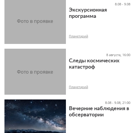
8.08 - 9.08
Экскурсионная
программа
-1+
Планетарий
8 августа, 16:00
Следы космических
6+
катастроф
Планетарий
8.08 - 9.08, 21:00
Вечерние наблюдения в
обсерватории
12+