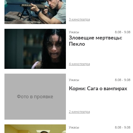
12+
3 кинотеатра
Ужасы
8.08 - 9.08
Зловещие мертвецы:
Пекло
18+
4 кинотеатра
Ужасы
8.08 - 9.08
Корни: Сага о вампирах
18+
2 кинотеатра
Ужасы
8.08 - 9.08