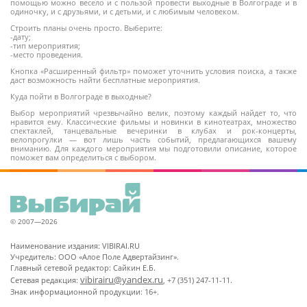
помощью можно весело и с пользой провести выходные в Волгограде и в
одиночку, и с друзьями, и с детьми, и с любимым человеком.
Строить планы очень просто. Выберите:
-дату;
-тип мероприятия;
-место проведения.
Кнопка «Расширенный фильтр» поможет уточнить условия поиска, а также
даст возможность найти бесплатные мероприятия.
Куда пойти в Волгограде в выходные?
Выбор мероприятий чрезвычайно велик, поэтому каждый найдет то, что
нравится ему. Классические фильмы и новинки в кинотеатрах, множество
спектаклей, танцевальные вечеринки в клубах и рок-концерты,
велопрогулки — вот лишь часть событий, предлагающихся вашему
вниманию. Для каждого мероприятия мы подготовили описание, которое
поможет вам определиться с выбором.
© 2007—2026
Наименование издания: VIBIRAI.RU
Учредитель: ООО «Алое Поле Адвертайзинг».
Главный сетевой редактор: Сайкин Е.Б.
vibirairu@yandex.ru
Сетевая редакция:
, +7 (351) 247-11-11.
Знак информационной продукции: 16+.