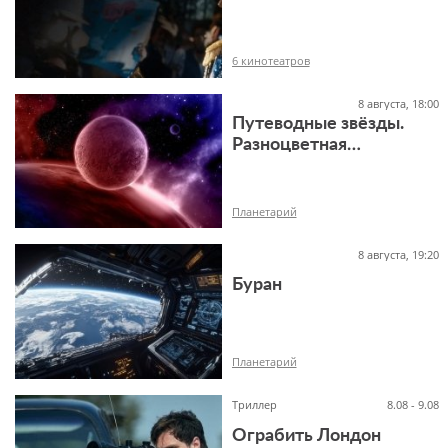
16+
6 кинотеатров
8 августа, 18:00
Путеводные звёзды.
Разноцветная
Вселенная
16+
Планетарий
8 августа, 19:20
Буран
12+
Планетарий
Триллер
8.08 - 9.08
Ограбить Лондон