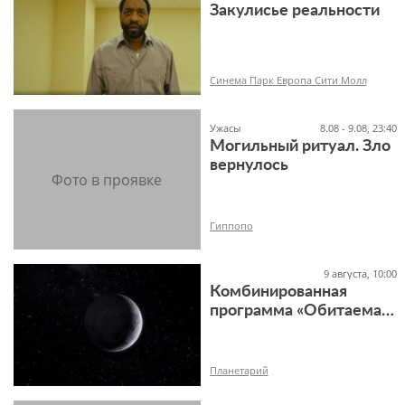
Закулисье реальности
18+
Синема Парк Европа Сити Молл
Ужасы
8.08 - 9.08, 23:40
Могильный ритуал. Зло
вернулось
18+
Гиппопо
9 августа, 10:00
Комбинированная
программа «Обитаемая
18+
Луна»
Планетарий