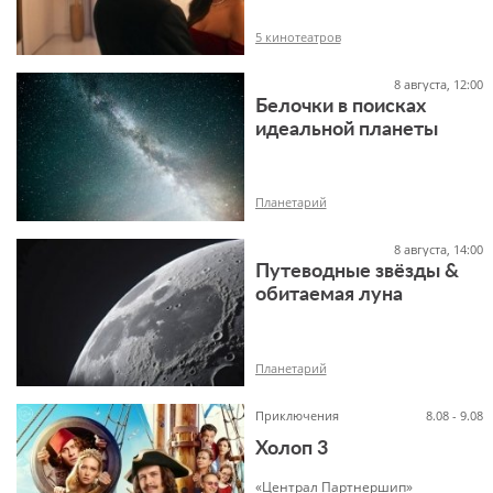
5 кинотеатров
8 августа, 12:00
Белочки в поисках
идеальной планеты
16+
Планетарий
8 августа, 14:00
Путеводные звёзды &
обитаемая луна
6+
Планетарий
Приключения
8.08 - 9.08
Холоп 3
«Централ Партнершип»
6+