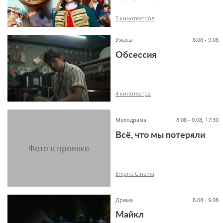
5 кинотеатров
Ужасы
8.08 - 9.08
Обсессия
12+
4 кинотеатра
Мелодрама
8.08 - 9.08, 17:30
Всё, что мы потеряли
18+
Empire Cinema
Драма
8.08 - 9.08
Майкл