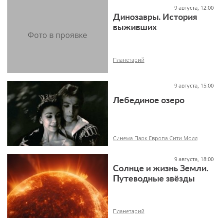
9 августа, 12:00
Динозавры. История
выживших
6+
Планетарий
9 августа, 15:00
Лебединое озеро
6+
Синема Парк Европа Сити Молл
9 августа, 18:00
Солнце и жизнь Земли.
Путеводные звёзды
18+
Планетарий