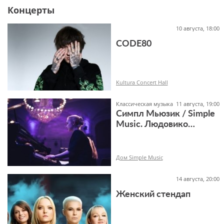
Концерты
10 августа, 18:00
6+
CODE80
Kultura Concert Hall
Классическая музыка
11 августа, 19:00
Симпл Мьюзик / Simple
Music. Людовико
Эйнауди
16+
Дом Simple Music
14 августа, 20:00
Женский стендап
6+