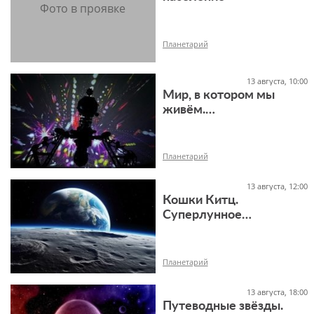
18+
Планетарий
13 августа, 10:00
Мир, в котором мы
живём.
12+
Комбинированная
программа
Планетарий
13 августа, 12:00
Кошки Китц.
Суперлунное
приключение
12+
Планетарий
13 августа, 18:00
Путеводные звёзды.