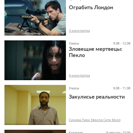
Ограбить Лондон
16+
3 кинотеатра
Ужасы
9.08 - 12.08
Зловещие мертвецы:
Пекло
18+
4 кинотеатра
Ужасы
9.08 - 11.08
Закулисье реальности
18+
Синема Парк Европа Сити Молл
Комедия
9 августа, 22:00