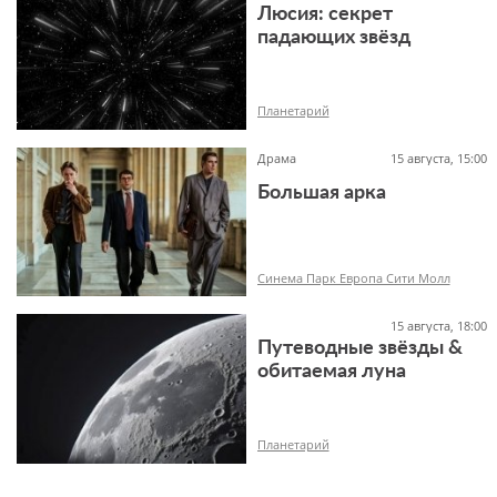
Люсия: секрет
падающих звёзд
12+
Планетарий
Драма
15 августа, 15:00
Большая арка
6+
Синема Парк Европа Сити Молл
15 августа, 18:00
Путеводные звёзды &
обитаемая луна
18+
Планетарий