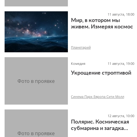
11 августа, 18:00
Мир, в котором мы
живем. Измеряя космос
6+
Планетарий
Комедия
11 августа, 19:00
Укрощение строптивой
12+
Синема Парк Европа Сити Молл
12 августа, 10:00
Полярис. Космическая
16+
субмарина и загадка
полярной ночи