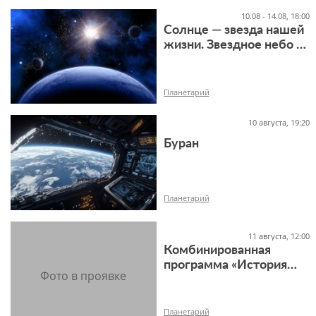
10.08 - 14.08, 18:00
Солнце — звезда нашей
жизни. Звездное небо и
основы сферической
6+
астрономии
Планетарий
10 августа, 19:20
Буран
12+
Планетарий
11 августа, 12:00
Комбинированная
программа «История
12+
одной песчинки»
Планетарий