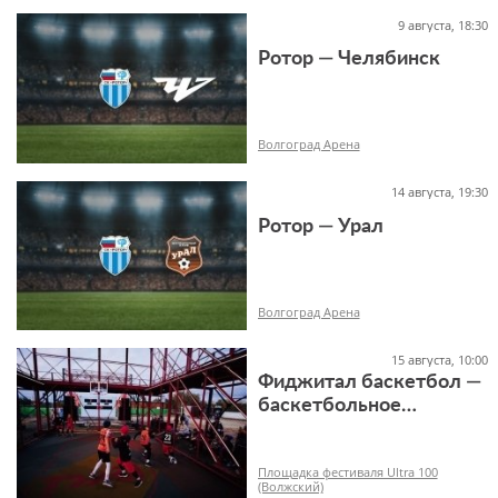
9 августа, 18:30
-1+
Ротор — Челябинск
Волгоград Арена
14 августа, 19:30
Ротор — Урал
-1+
Волгоград Арена
15 августа, 10:00
Фиджитал баскетбол —
баскетбольное
двоеборье на Ultra100
-1+
Площадка фестиваля Ultra 100
(Волжский)