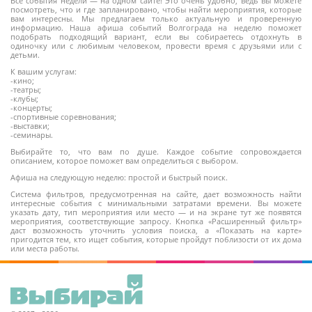
Все события недели — на одном сайте! Это очень удобно, ведь вы можете
посмотреть, что и где запланировано, чтобы найти мероприятия, которые
вам интересны. Мы предлагаем только актуальную и проверенную
информацию. Наша афиша событий Волгограда на неделю поможет
6+
подобрать подходящий вариант, если вы собираетесь отдохнуть в
одиночку или с любимым человеком, провести время с друзьями или с
детьми.
К вашим услугам:
-кино;
-театры;
-клубы;
-концерты;
-спортивные соревнования;
-выставки;
-семинары.
Выбирайте то, что вам по душе. Каждое событие сопровождается
описанием, которое поможет вам определиться с выбором.
Афиша на следующую неделю: простой и быстрый поиск.
Система фильтров, предусмотренная на сайте, дает возможность найти
интересные события с минимальными затратами времени. Вы можете
указать дату, тип мероприятия или место — и на экране тут же появятся
мероприятия, соответствующие запросу. Кнопка «Расширенный фильтр»
даст возможность уточнить условия поиска, а «Показать на карте»
пригодится тем, кто ищет события, которые пройдут поблизости от их дома
или места работы.