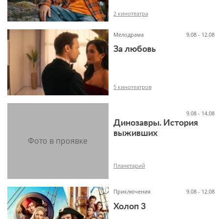
2 кинотеатра
Мелодрама
9.08 - 12.08
За любовь
6+
5 кинотеатров
9.08 - 14.08
Динозавры. История
выживших
16+
Планетарий
Приключения
9.08 - 12.08
Холоп 3
6+