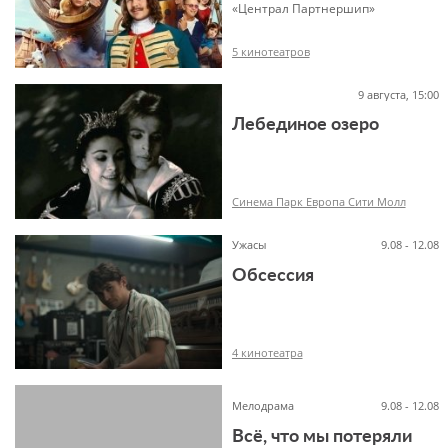
«Централ Партнершип»
5 кинотеатров
9 августа, 15:00
Лебединое озеро
12+
Синема Парк Европа Сити Молл
Ужасы
9.08 - 12.08
Обсессия
18+
4 кинотеатра
Мелодрама
9.08 - 12.08
Всё, что мы потеряли