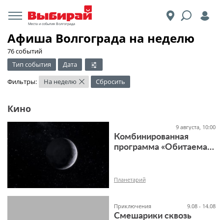
Места и события Волгограда
Афиша Волгограда на неделю
76 событий
Тип события
Дата
Фильтры:
На неделю
Сбросить
×
Кино
9 августа, 10:00
Комбинированная
программа «Обитаемая
Луна»
Планетарий
Приключения
9.08 - 14.08
Смешарики сквозь