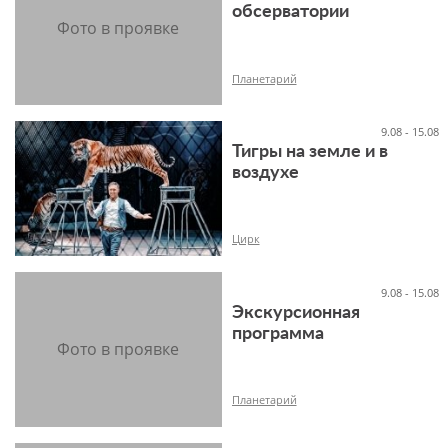
6+
обсерватории
Планетарий
9.08 - 15.08
Тигры на земле и в
воздухе
6+
Цирк
9.08 - 15.08
Экскурсионная
программа
-1+
Планетарий