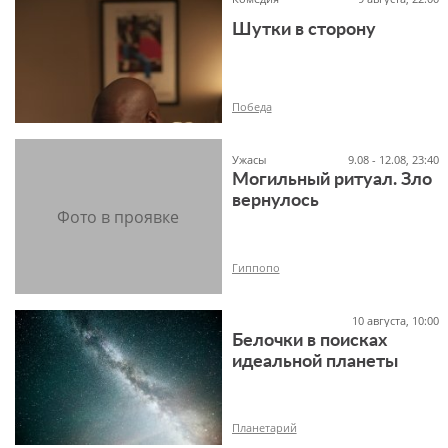
Шутки в сторону
18+
Победа
Ужасы
9.08 - 12.08, 23:40
Могильный ритуал. Зло
вернулось
16+
Гиппопо
10 августа, 10:00
Белочки в поисках
идеальной планеты
18+
Планетарий