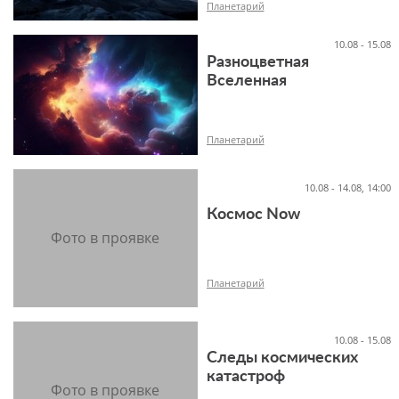
Планетарий
10.08 - 15.08
Разноцветная
Вселенная
16+
Планетарий
10.08 - 14.08, 14:00
Космос Now
12+
Планетарий
10.08 - 15.08
Следы космических
12+
катастроф