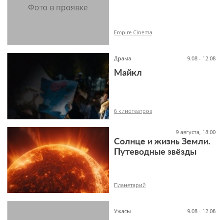
18+
Empire Cinema
Драма
9.08 - 12.08
Майкл
16+
6 кинотеатров
9 августа, 18:00
Солнце и жизнь Земли.
Путеводные звёзды
16+
Планетарий
Ужасы
9.08 - 12.08